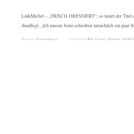
LinkMichel – „FRISCH DRESSIERT“, so lautet der Titel 
drauflegt. „Ich musste beim schreiben tatsächlich ein paa
Kategorie
Veranstaltungen
Schlagwörter
BIG
,
Comedy
,
Kabarett
,
LinkMich