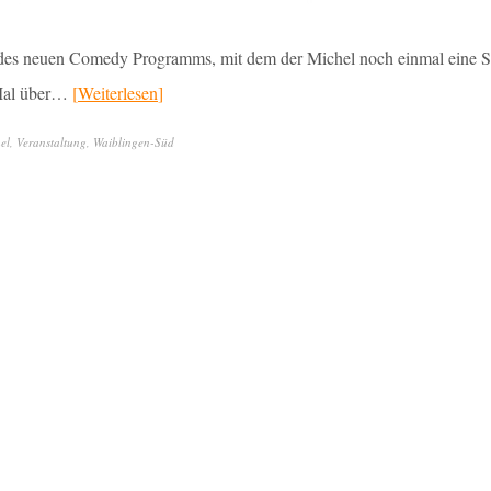
des neuen Comedy Programms, mit dem der Michel noch einmal eine 
r Mal über…
Weiterlesen
el
,
Veranstaltung
,
Waiblingen-Süd