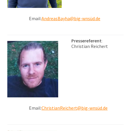
Email:
AndreasBayha@big-wnsüd.de
Pressereferent
:
Christian Reichert
Email:
ChristianReichert@big-wnsüd.de