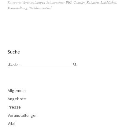
Kategorie
Veranstaltungen
Schlagwörter
BIG
,
Comedy
,
Kabarett
,
LinkMichel
,
Veranstaltung
,
Waiblingen-Süd
Suche
Allgemein
Angebote
Presse
Veranstaltungen
Vital