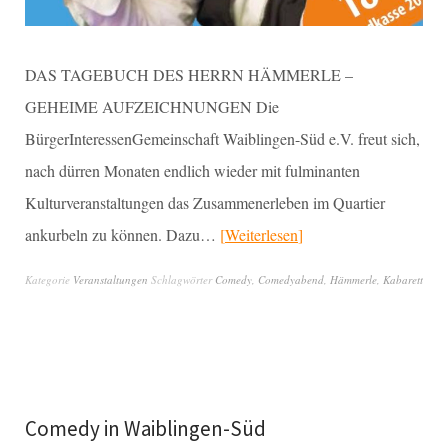
DAS TAGEBUCH DES HERRN HÄMMERLE –
GEHEIME AUFZEICHNUNGEN Die
BürgerInteressenGemeinschaft Waiblingen-Süd e.V. freut sich,
nach dürren Monaten endlich wieder mit fulminanten
Kulturveranstaltungen das Zusammenerleben im Quartier
ankurbeln zu können. Dazu…
Weiterlesen
Kategorie
Veranstaltungen
Schlagwörter
Comedy
,
Comedyabend
,
Hämmerle
,
Kabarett
Comedy in Waiblingen-Süd