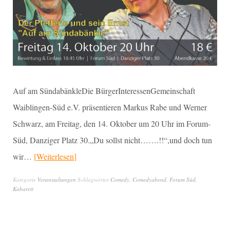
Auf am SündabänkleDie BürgerInteressenGemeinschaft
Waiblingen-Süd e.V. präsentieren Markus Rabe und Werner
Schwarz, am Freitag, den 14. Oktober um 20 Uhr im Forum-
Süd, Danziger Platz 30.„Du sollst nicht…….!!“,und doch tun
wir…
Weiterlesen
Kategorie
Veranstaltungen
Schlagwörter
Comedy
,
Comedyabend
,
Forum Süd
,
Kabarett