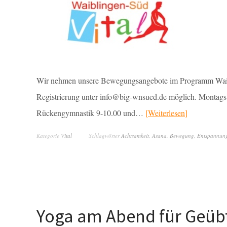
Wir nehmen unsere Bewegungsangebote im Programm Waiblin
Registrierung unter info@big-wnsued.de möglich. Montag
Rückengymnastik 9-10.00 und…
Weiterlesen
Kategorie
Vital
Schlagwörter
Achtsamkeit
,
Asana
,
Bewegung
,
Entspannun
Yoga am Abend für Geübt