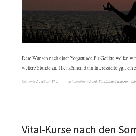
Dem Wunsch nach einer Yogastunde für Geübte wollen wir 
weitere Stunde an. Hier können dann Interessierte ggf. ei
Kategorie
Angebote
,
Vital
Schlagwörter
Abend
,
Berufstätige
,
Entspannung
Vital-Kurse nach den So