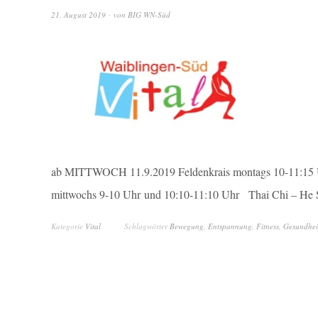
21. August 2019
von
BIG WN-Süd
ab MITTWOCH 11.9.2019 Feldenkrais montags 10-11:15 U
mittwochs 9-10 Uhr und 10:10-11:10 Uhr Thai Chi – He
Kategorie
Vital
Schlagwörter
Bewegung
,
Entspannung
,
Fitness
,
Gesundhei