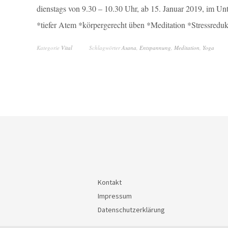
dienstags von 9.30 – 10.30 Uhr, ab 15. Januar 2019, im 
*tiefer Atem *körpergerecht üben *Meditation *Stressred
Kategorie
Vital
Schlagwörter
Asana
,
Entspannung
,
Meditation
,
Yoga
Kontakt
Impressum
Datenschutzerklärung