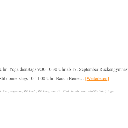
hr Yoga dienstags 9:30-10:30 Uhr ab 17. September Rückengymnast
 Stil donnerstags 10-11:00 Uhr Bauch Beine…
Weiterlesen
t
,
Kursprogramm
,
Rückenfit
,
Rückengymnastik
,
Vital
,
Wanderung
,
WN-Süd Vital
,
Yoga