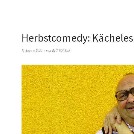
Herbstcomedy: Kächeles 
7. August 2023
von
BIG WN-Süd