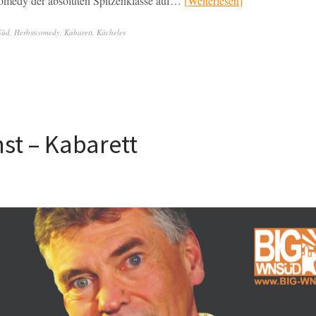
Comedy der absoluten Spitzenklasse auf…
Weiterlesen
Süd
,
Herbstcomedy
,
Kabarett
,
Kächeles
nst – Kabarett