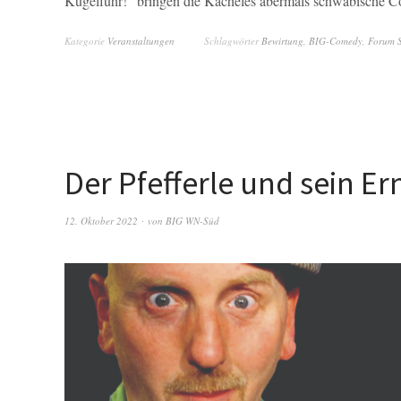
Kugelfuhr!“ bringen die Kächeles abermals schwäbische 
Kategorie
Veranstaltungen
Schlagwörter
Bewirtung
,
BIG-Comedy
,
Forum 
Der Pfefferle und sein Er
12. Oktober 2022
von
BIG WN-Süd