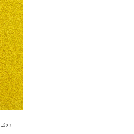
 „So a