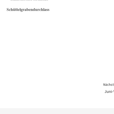
elgrabendurchlass
Nächste
Juni