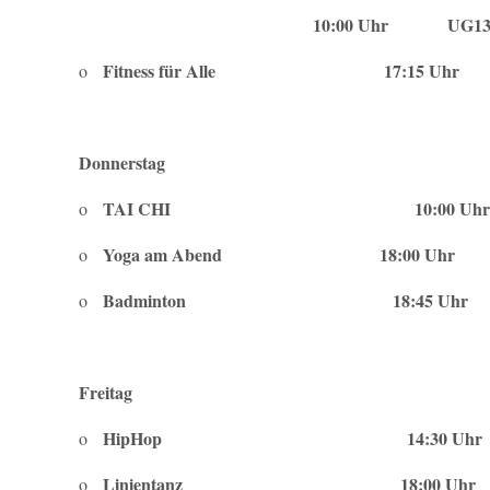
10:00 Uhr UG1
Fitness für Alle 17:15 U
o
Donnerstag
TAI CHI 10:00 Uh
o
Yoga am Abend 18:00 Uhr
o
Badminton 18:45 Uhr Rinnen
o
Freitag
HipHop 14:30 Uhr
o
Linientanz 18:00 Uhr Rinne
o