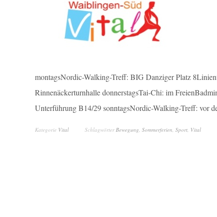
montagsNordic-Walking-Treff: BIG Danziger Platz 8Linien
Rinnenäckerturnhalle donnerstagsTai-Chi: im FreienBadmint
Unterführung B14/29 sonntagsNordic-Walking-Treff: vor
Kategorie
Vital
Schlagwörter
Bewegung
,
Sommerferien
,
Sport
,
Vital