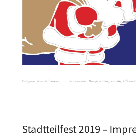
Kategorie
Veranstaltungen
Schlagwörter
Danziger Platz
,
Familie
,
Glühwei
Stadtteilfest 2019 – Impr