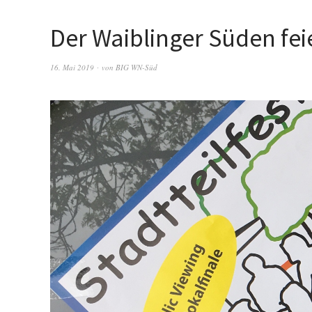
Der Waiblinger Süden fei
16. Mai 2019
von
BIG WN-Süd