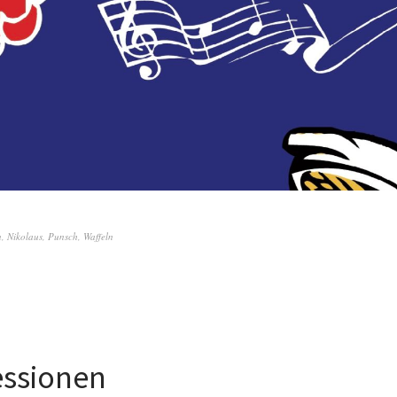
n
,
Nikolaus
,
Punsch
,
Waffeln
essionen