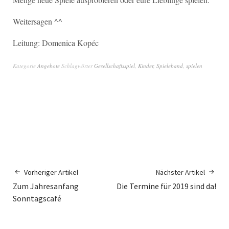
Weitersagen ^^
Leitung: Domenica Kopéc
Kategorie
Angebote
Schlagwörter
Gesellschaftsspiel
,
Kinder
,
Spieleband
,
spielen
Vorheriger Artikel
Nächster Artikel
Zum Jahresanfang
Die Termine für 2019 sind da!
Sonntagscafé